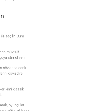
ın
lə seçilir. Bura
arın müxtəlif
çuya stimul verir.
n növlərinə canlı
ərini dəyişdirə
ker kimi klassik
ar.
edərək, oyunçular
rı və mükafat fondu