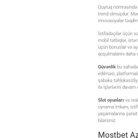
Quyruq nömrəsində y
trend olmuşdur. Mə
innovasiyalar təqdim
İstifadəçilər üçün sə
mobil tətbiqlər, ist
üçün bonuslar və ayl
qoşulmalarını daha c
Güvənlik
bu sahədə 
edilməsi, platformal
şəbəkə təhlükəsizliy
ilə işlərlərini davam e
Slot oyunları
və real
oynama imkanı, istif
yaşamalarına şərait 
bilərsiniz.
Mostbet Aze