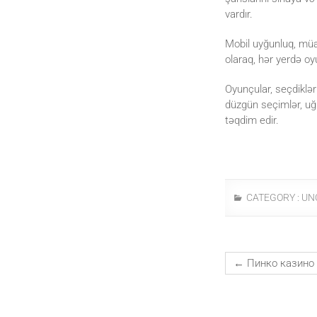
vardır.
Mobil uyğunluq, müas
olaraq, hər yerdə oy
Oyunçular, seçdikləri
düzgün seçimlər, uğu
təqdim edir.
CATEGORY :
UN
←
Пинко казино 