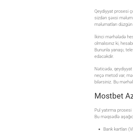
Qeydiyyat prosesi ço
sizdən şəxsi məluma
məlumatları düzgün 
İkinci mərhələdə hes
olmalısınız ki, hesa
Bununla yanaşı, tele
edəcəkdir.
Nəticədə, qeydiyyat
neçə metod var, məsə
bilərsiniz. Bu mərhə
Mostbet Aze
Pul yatırma prosesi s
Bu məqsədlə aşağıdak
Bank kartları (