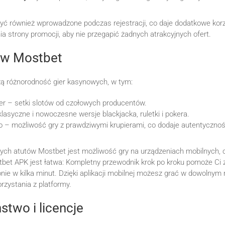
ć również wprowadzone podczas rejestracji, co daje dodatkowe kor
ia strony promocji, aby nie przegapić żadnych atrakcyjnych ofert.
 w Mostbet
żą różnorodność gier kasynowych, w tym:
er – setki slotów od czołowych producentów.
lasyczne i nowoczesne wersje blackjacka, ruletki i pokera.
 – możliwość gry z prawdziwymi krupierami, co dodaje autentycznoś
ych atutów Mostbet jest możliwość gry na urządzeniach mobilnych, 
tbet APK jest łatwa: Kompletny przewodnik krok po kroku pomoże Ci 
nie w kilka minut. Dzięki aplikacji mobilnej możesz grać w dowolnym 
rzystania z platformy.
stwo i licencje