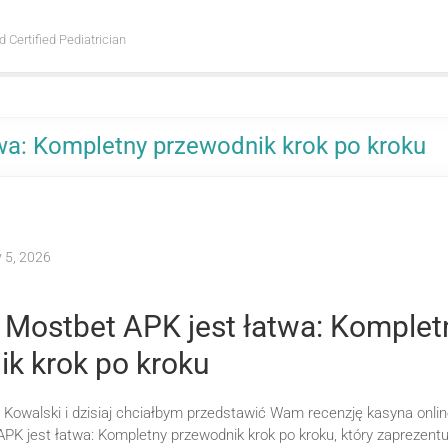
d Certified Pediatrician
twa: Kompletny przewodnik krok po kroku
 5, 2026
a Mostbet APK jest łatwa: Komplet
k krok po kroku
owalski i dzisiaj chciałbym przedstawić Wam recenzję kasyna onli
APK jest łatwa: Kompletny przewodnik krok po kroku, który zaprezent