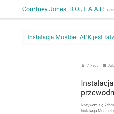
Skip
Courtney Jones, D.O., F.A.A.P.
to
Boar
content
Instalacja Mostbet APK jest ła
Vi Peou
July
Instalacj
przewodni
Nazywam się Adam K
Instalacja Mostbet 