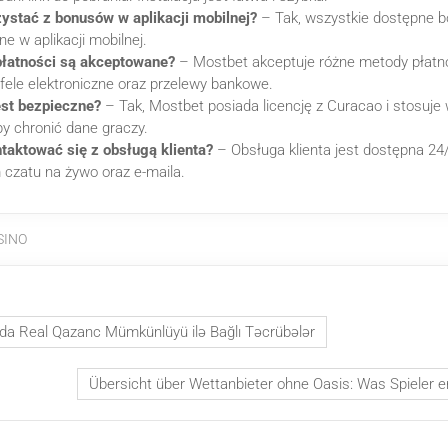
stać z bonusów w aplikacji mobilnej?
– Tak, wszystkie dostępne b
e w aplikacji mobilnej.
płatności są akceptowane?
– Mostbet akceptuje różne metody płatno
fele elektroniczne oraz przelewy bankowe.
est bezpieczne?
– Tak, Mostbet posiada licencję z Curacao i stosuje
by chronić dane graczy.
aktować się z obsługą klienta?
– Obsługa klienta jest dostępna 24
czatu na żywo oraz e-maila.
SINO
da Real Qazanc Mümkünlüyü ilə Bağlı Təcrübələr
Übersicht über Wettanbieter ohne Oasis: Was Spieler 