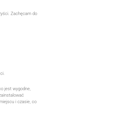
zyści. Zachęcam do
ci.
co jest wygodne,
zainstalować
miejscu i czasie, co