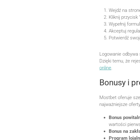
Wejdź na stron
Kliknij przycisk
Wypełnij formu
Akceptuj regula
Potwierdź swoją
Logowanie odbywa si
Dzięki temu, że rej
online
.
Bonusy i p
Mostbet oferuje sze
najważniejsze oferty
Bonus powitaln
wartości pierw
Bonus na zakł
Program lojal