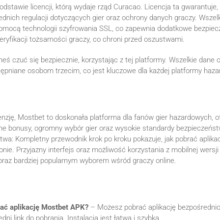
odstawie licencji, którą wydaje rząd Curacao. Licencja ta gwarantuje,
dnich regulacji dotyczących gier oraz ochrony danych graczy. Wszelk
omocą technologii szyfrowania SSL, co zapewnia dodatkowe bezpiec
yfikacji tożsamości graczy, co chroni przed oszustwami.
neś czuć się bezpiecznie, korzystając z tej platformy. Wszelkie dane
tępniane osobom trzecim, co jest kluczowe dla każdej platformy haza
zję, Mostbet to doskonała platforma dla fanów gier hazardowych, o
yjne bonusy, ogromny wybór gier oraz wysokie standardy bezpieczeńst
twa: Kompletny przewodnik krok po kroku pokazuje, jak pobrać aplikac
nie. Przyjazny interfejs oraz możliwość korzystania z mobilnej wersji
oraz bardziej popularnym wyborem wśród graczy online.
wać aplikację Mostbet APK?
– Możesz pobrać aplikację bezpośrednio
dni link do pobrania. Instalacja jest łatwa i szybka.