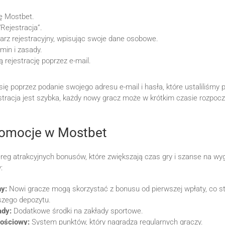
ę Mostbet.
 “Rejestracja”.
larz rejestracyjny, wpisując swoje dane osobowe.
min i zasady.
 rejestrację poprzez e-mail.
ę poprzez podanie swojego adresu e-mail i hasła, które ustaliliśmy p
estracja jest szybka, każdy nowy gracz może w krótkim czasie rozpoc
romocje w Mostbet
reg atrakcyjnych bonusów, które zwiększają czas gry i szanse na wy
:
y:
Nowi gracze mogą skorzystać z bonusu od pierwszej wpłaty, co s
szego depozytu.
ady:
Dodatkowe środki na zakłady sportowe.
nościowy:
System punktów, który nagradza regularnych graczy.