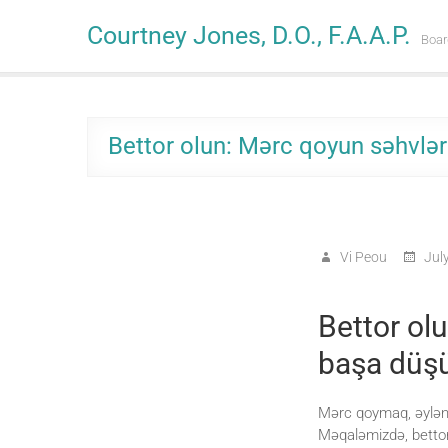
Skip
Courtney Jones, D.O., F.A.A.P.
to
Boar
content
Bettor olun: Mərc qoyun səhvlər
Vi Peou
July
Bettor ol
başa düş
Mərc qoymaq, əyləncə
Məqaləmizdə, bettorl