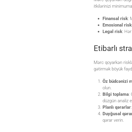
itkilərinizi minimum
Finansal risk
: 
Emosional risk
Legal risk
: Hər
Etibarlı str
Mərc qoyarkən risklə
gətirmək böyük fayd
Öz büdcənizi 
olun.
Bilgi toplama
:
düzgün analiz e
Planlı qərarlar
Duyğusal qərar
qərar verin.