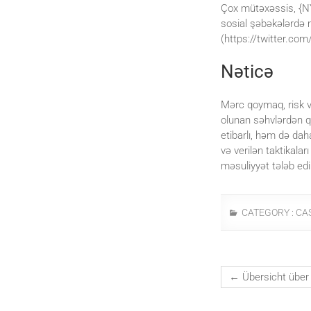
Çox mütəxəssis, {NY
sosial şəbəkələrdə m
(https://twitter.com
Nəticə
Mərc qoymaq, risk v
olunan səhvlərdən q
etibarlı, həm də dah
və verilən taktikalar
məsuliyyət tələb ed
CATEGORY :
CA
←
Übersicht über