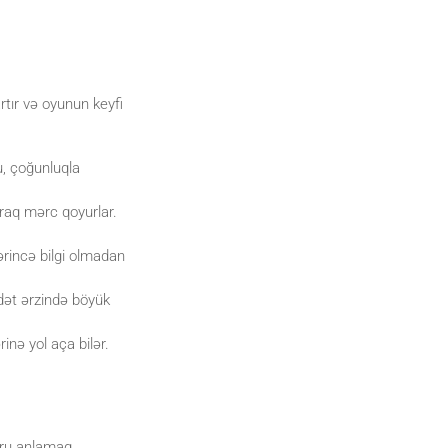
rtır və oyunun keyfi
u, çoğunluqla
araq mərc qoyurlar.
ərincə bilgi olmadan
ddət ərzində böyük
nə yol aça bilər.
ğru anlamaq,