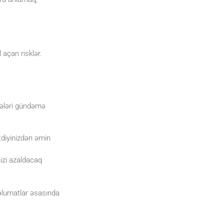
 açan risklər.
ikələri gündəmə
diyinizdən əmin
nizi azaldacaq
əlumatlar əsasında