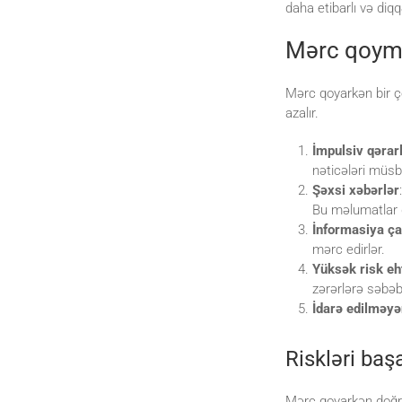
daha etibarlı və diq
Mərc qoyma
Mərc qoyarkən bir ço
azalır.
İmpulsiv qərar
nəticələri müsbə
Şəxsi xəbərlər
Bu məlumatlar do
İnformasiya ça
mərc edirlər.
Yüksək risk eh
zərərlərə səbəb 
İdarə edilməy
Riskləri ba
Mərc qoyarkən doğru