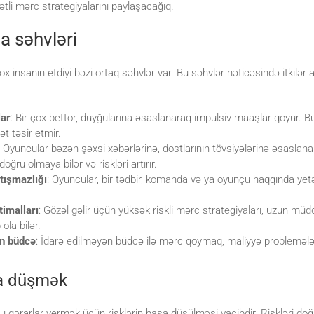
qətli mərc strategiyalarını paylaşacağıq.
 səhvləri
x insanın etdiyi bəzi ortaq səhvlər var. Bu səhvlər nəticəsində itkilər a
lar
: Bir çox bettor, duyğularına əsaslanaraq impulsiv maaşlar qoyur. B
t təsir etmir.
: Oyuncular bəzən şəxsi xəbərlərinə, dostlarının tövsiyələrinə əsaslan
ğru olmaya bilər və riskləri artırır.
tışmazlığı
: Oyuncular, bir tədbir, komanda və ya oyunçu haqqında yet
timalları
: Gözəl gəlir üçün yüksək riskli mərc strategiyaları, uzun mü
ola bilər.
ən büdcə
: İdarə edilməyən büdcə ilə mərc qoymaq, maliyyə problemələri
şa düşmək
 qərarlar vermək üçün risklərin başa düşülməsi vacibdir. Riskləri do