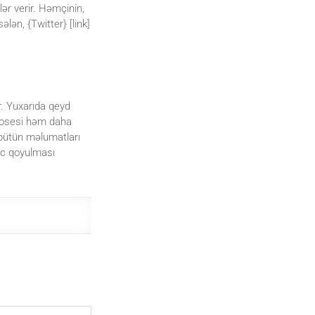
ər verir. Həmçinin,
lən, {Twitter} [link]
r. Yuxarıda qeyd
prosesi həm daha
n bütün məlumatları
ərc qoyulması