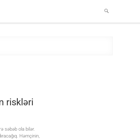
riskləri
ə səbəb ola bilər.
dıracağıq. Həmçinin,