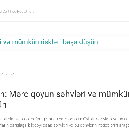
d Certified Pediatrician
i və mümkün riskləri başa düşün
 6, 2026
un: Mərc qoyun səhvləri və mümkün 
ün
li ola bilsə də, doğru qərarları verməmək müxtəlif səhvlərə və risklər
arın qarşılaşa biləcəyi əsas səhvləri və bu səhvlərin nəticələrini araş