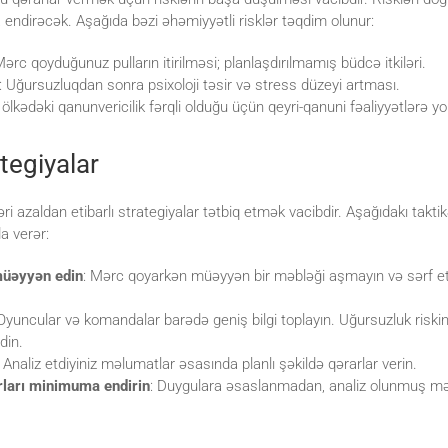
a endirəcək. Aşağıda bəzi əhəmiyyətli risklər təqdim olunur:
Mərc qoyduğunuz pulların itirilməsi; planlaşdırılmamış büdcə itkiləri.
: Uğursuzluqdan sonra psixoloji təsir və stress düzeyi artması.
 ölkədəki qanunvericilik fərqli olduğu üçün qeyri-qanuni fəaliyyətlərə yol
ategiyalar
ri azaldan etibarlı strategiyalar tətbiq etmək vacibdir. Aşağıdakı takt
a verər:
müəyyən edin
: Mərc qoyarkən müəyyən bir məbləği aşmayın və sərf et
 Oyuncular və komandalar barədə geniş bilgi toplayın. Uğursuzluk riski
din.
: Analiz etdiyiniz məlumatlar əsasında planlı şəkildə qərarlar verin.
ları minimuma endirin
: Duygulara əsaslanmadan, analiz olunmuş m