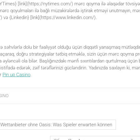
Times} [link](https://nytimes.com/) mərc qoyma ilə əlaqədar tövsiyəl
ərc qoyulmaları ilə bağlı müzakirələrdə iştirak etməyi unutmayın, məsə
/) və {Linkedin} [link](https://www.linkedin.com/).
ə səhvlərlə dolu bir fəaliyyət olduğu üçün diqqətli yanaşmaq mütləqdi
açaraq, doğru strategiyalar tətbiq etməklə, sizin üçün mərc qoyma 
a əyləncəli ola bilər. Başlığınızdakı mənfi sıxıntılardan qurtulmaq üçü
ı istifadə edərək, zəif tərəflərinizi gücləndirin. Yadınızda saxlayın ki, m
ir
Pin up Casino
.
SINO
 Wettanbieter ohne Oasis: Was Spieler erwarten können