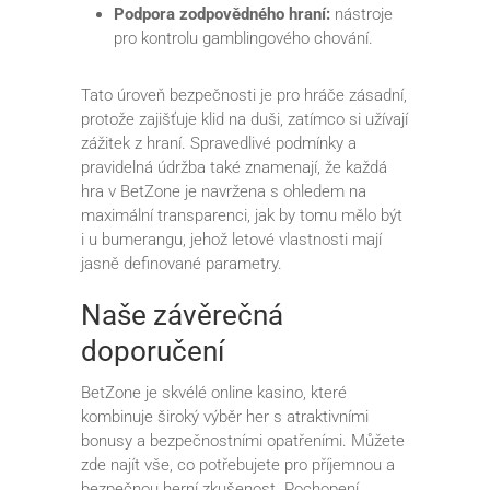
Podpora zodpovědného hraní:
nástroje
pro kontrolu gamblingového chování.
Tato úroveň bezpečnosti je pro hráče zásadní,
protože zajišťuje klid na duši, zatímco si užívají
zážitek z hraní. Spravedlivé podmínky a
pravidelná údržba také znamenají, že každá
hra v BetZone je navržena s ohledem na
maximální transparenci, jak by tomu mělo být
i u bumerangu, jehož letové vlastnosti mají
jasně definované parametry.
Naše závěrečná
doporučení
BetZone je skvélé online kasino, které
kombinuje široký výběr her s atraktivními
bonusy a bezpečnostními opatřeními. Můžete
zde najít vše, co potřebujete pro příjemnou a
bezpečnou herní zkušenost. Pochopení