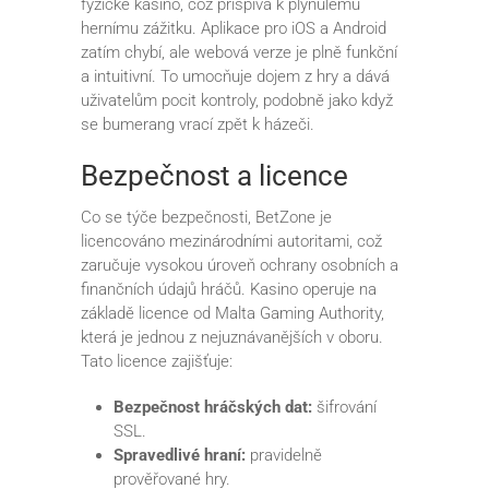
fyzické kasino, což přispívá k plynulému
hernímu zážitku. Aplikace pro iOS a Android
zatím chybí, ale webová verze je plně funkční
a intuitivní. To umocňuje dojem z hry a dává
uživatelům pocit kontroly, podobně jako když
se bumerang vrací zpět k házeči.
Bezpečnost a licence
Co se týče bezpečnosti, BetZone je
licencováno mezinárodními autoritami, což
zaručuje vysokou úroveň ochrany osobních a
finančních údajů hráčů. Kasino operuje na
základě licence od Malta Gaming Authority,
která je jednou z nejuznávanějších v oboru.
Tato licence zajišťuje:
Bezpečnost hráčských dat:
šifrování
SSL.
Spravedlivé hraní:
pravidelně
prověřované hry.