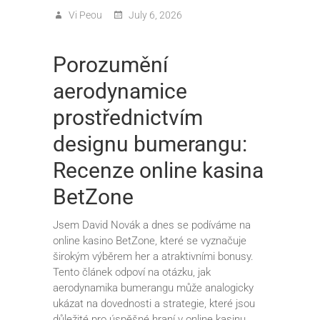
Vi Peou
July 6, 2026
Porozumění
aerodynamice
prostřednictvím
designu bumerangu:
Recenze online kasina
BetZone
Jsem David Novák a dnes se podíváme na
online kasino BetZone, které se vyznačuje
širokým výběrem her a atraktivními bonusy.
Tento článek odpoví na otázku, jak
aerodynamika bumerangu může analogicky
ukázat na dovednosti a strategie, které jsou
důležité pro úspěšné hraní v online kasinu.