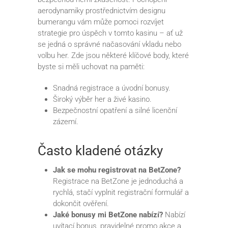
aerodynamiky prostřednictvím designu
bumerangu vám může pomoci rozvíjet
strategie pro úspěch v tomto kasinu – ať už
se jedná o správné načasování vkladu nebo
volbu her. Zde jsou některé klíčové body, které
byste si měli uchovat na paměti:
Snadná registrace a úvodní bonusy.
Široký výběr her a živé kasino.
Bezpečnostní opatření a silné licenční
zázemí.
Často kladené otázky
Jak se mohu registrovat na BetZone?
Registrace na BetZone je jednoduchá a
rychlá, stačí vyplnit registrační formulář a
dokončit ověření.
Jaké bonusy mi BetZone nabízí?
Nabízí
uvítací bonus, pravidelné promo akce a