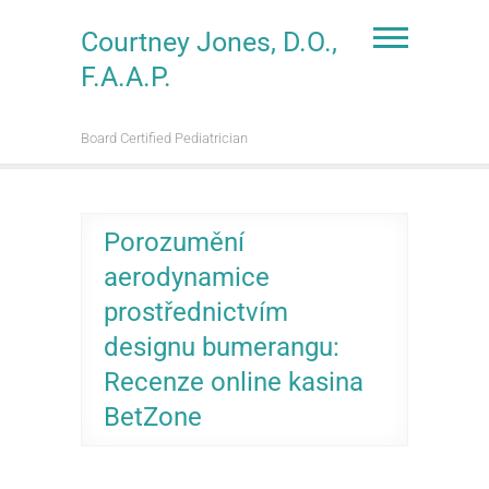
Skip
to
Courtney Jones, D.O.,
content
F.A.A.P.
Board Certified Pediatrician
Porozumění
aerodynamice
prostřednictvím
designu bumerangu:
Recenze online kasina
BetZone